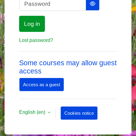
Password
Log in
Lost password?
Some courses may allow guest
access
Access as a guest
English ‎(en)‎
Cookies notice