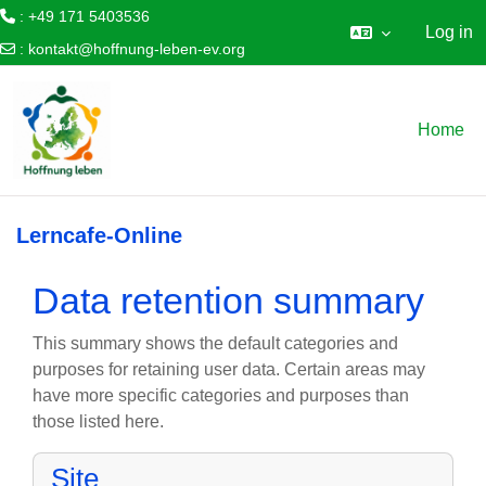
: +49 171 5403536
Log in
:
kontakt@hoffnung-leben-ev.org
Skip to main content
Home
Lerncafe-Online
Data retention summary
This summary shows the default categories and
purposes for retaining user data. Certain areas may
have more specific categories and purposes than
those listed here.
Site