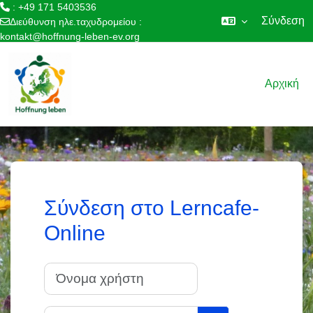
: +49 171 5403536
Σύνδεση
Διεύθυνση ηλε.ταχυδρομείου :
kontakt@hoffnung-leben-ev.org
Μετάβαση στο κεντρικό περιεχόμενο
Αρχική
Σύνδεση στο Lerncafe-
Online
Όνομα χρήστη