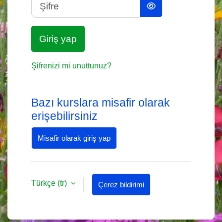
Şifre
Giriş yap
Şifrenizi mi unuttunuz?
Bazı kurslara misafir olarak
erişebilirsiniz
Misafir olarak giriş yap
Türkçe ‎(tr)‎
Çerez bildirimi