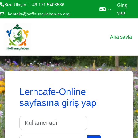
Bize Ulaşın : +49 171 5403536
Giriş
yap
:
kontakt@hoffnung-leben-ev.org
Ana içeriğe git
Ana sayfa
Lerncafe-Online
sayfasına giriş yap
Kullanıcı adı