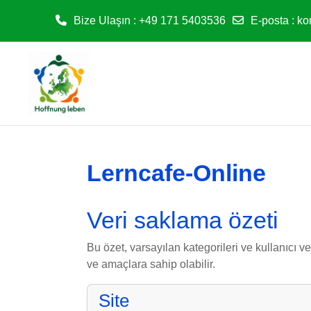
Bize Ulaşın : +49 171 5403536
E-posta
:
ko
Ana içeriğe git
Lerncafe-Online
Veri saklama özeti
Bu özet, varsayılan kategorileri ve kullanıcı v
ve amaçlara sahip olabilir.
Site