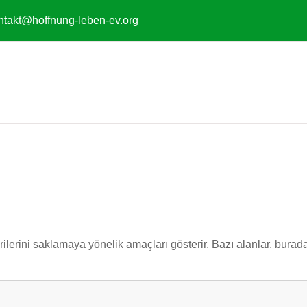
ntakt@hoffnung-leben-ev.org
erilerini saklamaya yönelik amaçları gösterir. Bazı alanlar, burad