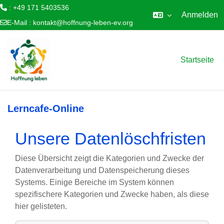
: +49 171 5403536
Anmelden
E-Mail :
kontakt@hoffnung-leben-ev.org
Zum Hauptinhalt
Startseite
Lerncafe-Online
Unsere Datenlöschfristen
Diese Übersicht zeigt die Kategorien und Zwecke der
Datenverarbeitung und Datenspeicherung dieses
Systems. Einige Bereiche im System können
spezifischere Kategorien und Zwecke haben, als diese
hier gelisteten.