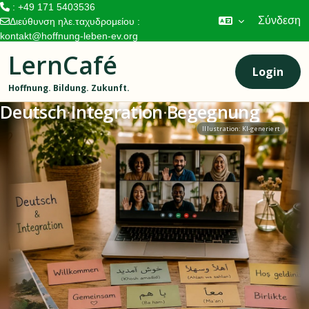
: +49 171 5403536
Σύνδεση
Διεύθυνση ηλε.ταχυδρομείου :
kontakt@hoffnung-leben-ev.org
Μετάβαση στο κεντρικό περιεχόμενο
LernCafé
Login
Hoffnung. Bildung. Zukunft.
Deutsch
·
Integration
·
Begegnung
Illustration: KI-generiert