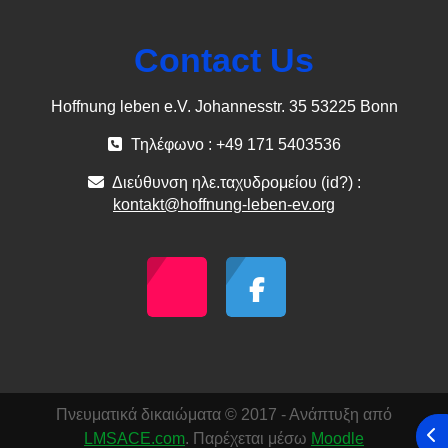
Contact Us
Hoffnung leben e.V. Johannesstr. 35 53225 Bonn
Τηλέφωνο : +49 171 5403536
Διεύθυνση ηλε.ταχυδρομείου (id?) :
kontakt@hoffnung-leben-ev.org
Πνευματικά δικαιώματα © 2017 - Ανάπτυξη από
Άν
LMSACE.com
. Παρέχεται μέσω
Moodle